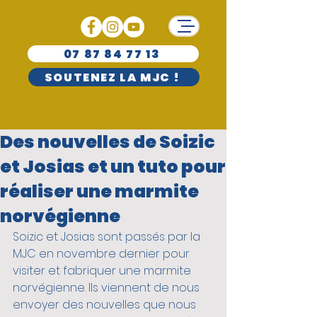
07 87 84 77 13
SOUTENEZ LA MJC !
Des nouvelles de Soizic
et Josias et un tuto pour
réaliser une marmite
norvégienne
Soizic et Josias sont passés par la 
MJC en novembre dernier pour 
visiter et fabriquer une marmite 
norvégienne. Ils viennent de nous 
envoyer des nouvelles que nous 