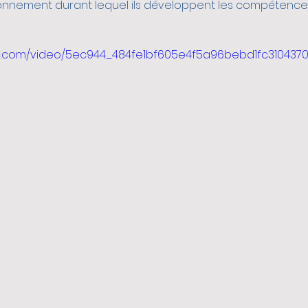
ronnement durant lequel ils développent les compétence
tic.com/video/5ec944_484fe1bf605e4f5a96bebd1fc3104370/