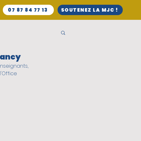
07 87 84 77 13
SOUTENEZ LA MJC !
rancy
nseignants, 
'Office 
iversité
ts