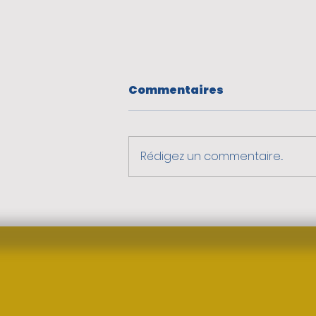
Commentaires
Rédigez un commentaire...
Robustesse du vivant :
quel rôle pour
l’université ?