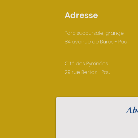
Adresse
Parc succursale, grange
84 avenue de Buros - Pau
Cité des Pyrénées
29 rue Berlioz - Pau
Abo