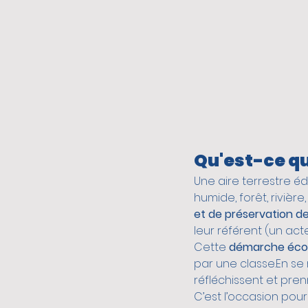
APRIORI.TV
Be
Qu'est-ce qu
Une aire terrestre éd
humide, forêt, rivière
et de préservation d
leur référent (un act
Cette 
démarche éco
par une classe.En se 
réfléchissent et pren
C’est l’occasion pour