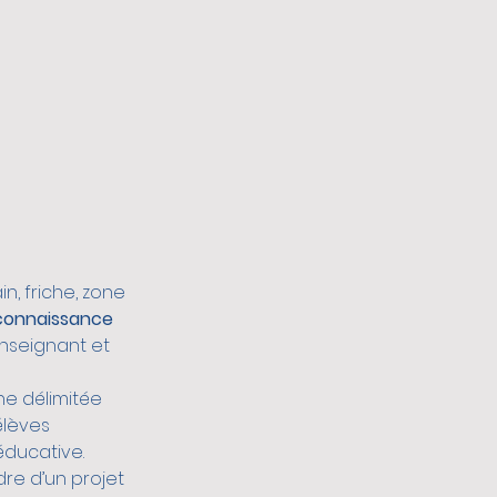
n, friche, zone 
connaissance 
enseignant et 
ne délimitée 
élèves 
éducative.
dre d’un projet 