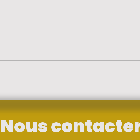
Les ateliers de Mathias
Port
pour la forêt
Sch
gourmande
d’œ
écol
Nous contacte