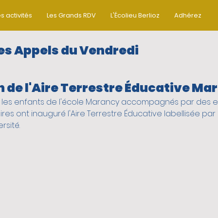
s activités
Les Grands RDV
L'Écolieu Berlioz
Adhérez
es Appels du Vendredi
 de l'Aire Terrestre Éducative Ma
ez-Vous
Activités jeunes
uin, les enfants de l'école Marancy accompagnés par des e
res ont inauguré l'Aire Terrestre Éducative labellisée par l
ctifs
On sort du quartier
biod
rsité. 
tiques
vie du quartier
MENT SOLIDAIRE
Pour les paren