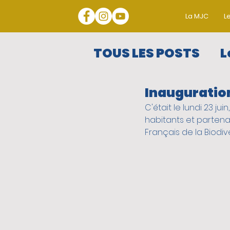
La MJC
Le
TOUS LES POSTS
L
Inauguration
Les Grands Rend
C'était le lundi 23 j
habitants et partenai
Les ateliers colle
Français de la Biodive
Résidences artis
SPECIAL CONFINE