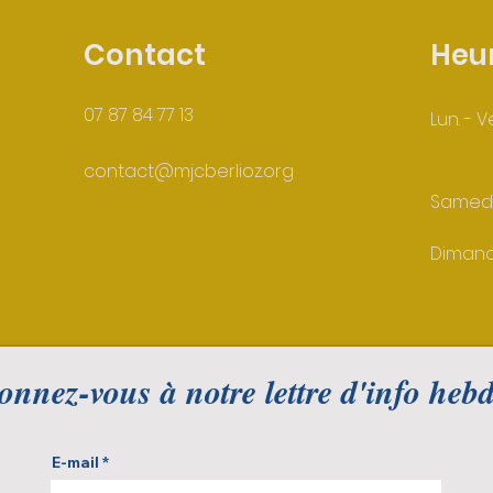
Contact
Heu
07 87 84 77 13
Lun. - V
contact@mjcberlioz.org
Samed
Diman
nnez-vous à notre lettre d'info hebd
E-mail