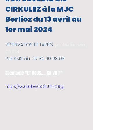
CIRKULEZ à la MJC 
Berlioz du 13 avril au 
1er mai 2024
RÉSERVATION ET TARIFS  
sur helloasso 
en CB
Par SMS au : 07 82 40 63 98
Spectacle "ET VOUS.... ÇA VA ?"
https://youtu.be/5OfIUT1zQ9g