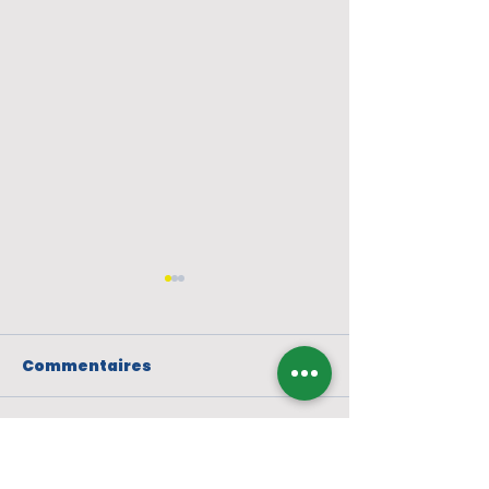
Commentaires
Rédigez un commentaire...
Réunion de
Portrait de M
préparation du
Schamberger,