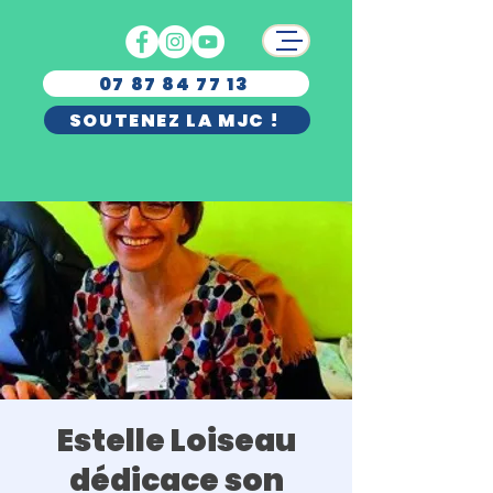
07 87 84 77 13
SOUTENEZ LA MJC !
Estelle Loiseau
dédicace son