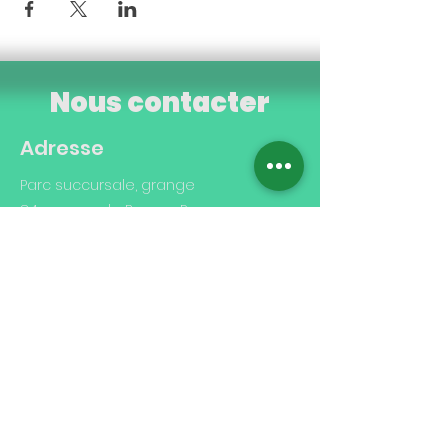
Nous contacter
Adresse
Parc succursale, grange
84 avenue de Buros - Pau
Cité des Pyrénées
29 rue Berlioz - Pau
Contact
07 87 84 77 13
contact@mjcberlioz.org
Heures d'ouverture