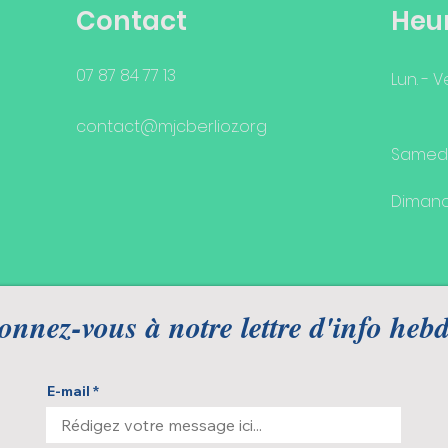
Contact
Heu
07 87 84 77 13
Lun. - V
contact@mjcberlioz.org
Samed
Diman
nnez-vous à notre lettre d'info hebd
E-mail