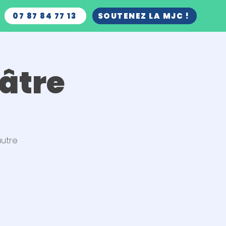
07 87 84 77 13
SOUTENEZ LA MJC !
âtre
autre