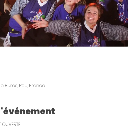
e Buros, Pau, France
 l'événement
T OUVERTE