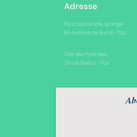
Adresse
Parc succursale, grange
84 avenue de Buros - Pau
Cité des Pyrénées
29 rue Berlioz - Pau
Abo