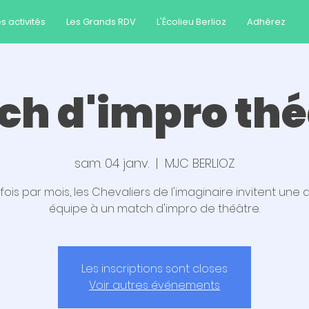
s activités
Les Grands RDV
L'Écolieu Berlioz
Adhérez
ch d'impro thé
sam. 04 janv.
  |  
MJC BERLIOZ
fois par mois, les Chevaliers de l'imaginaire invitent une 
équipe à un match d'impro de théâtre.
Les inscriptions sont closes
Voir autres événements