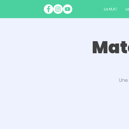
La MJC
Le
Mat
Une 