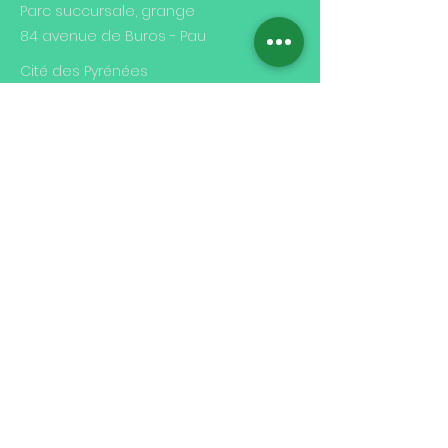
Parc succursale, grange
84 avenue de Buros - Pau
Cité des Pyrénées
29 rue Berlioz - Pau
Contact
07 87 84 77 13
contact@mjcberlioz.org
Heures d'ouverture
Lun. - Ven.
9h00 - 12h00
14h00 - 18h00
Samedi
Accueil fermé
Dimanche
fermé
Abonnez-vous à notre lettre d'info