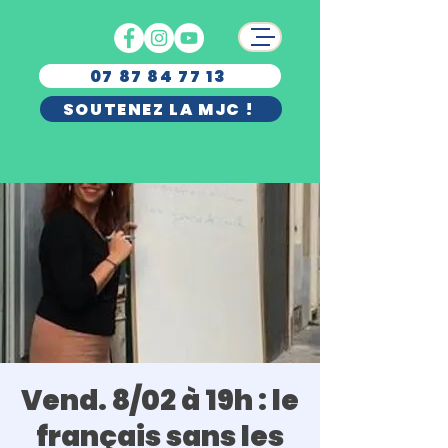
07 87 84 77 13
SOUTENEZ LA MJC !
Vend. 8/02 à 19h : le
français sans les