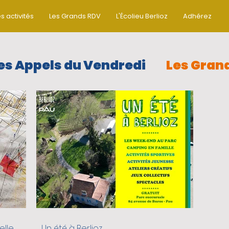
s activités
Les Grands RDV
L'Écolieu Berlioz
Adhérez
es Appels du Vendredi
Les Gran
Les ateliers collectifs
On sort
ésidences artistiques
vie du qu
MENT SOLIDAIRE
Pour les paren
PISOL
elle
Un été à Berlioz