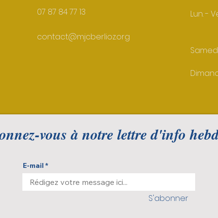
07 87 84 77 13
Lun. - V
contact@mjcberlioz.org
Samed
Diman
nnez-vous à notre lettre d'info hebd
E-mail
S'abonner