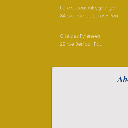
Parc succursale, grange
84 avenue de Buros - Pau
Cité des Pyrénées
29 rue Berlioz - Pau
Abo