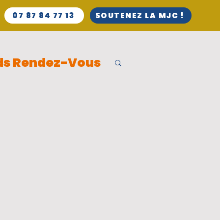
07 87 84 77 13
SOUTENEZ LA MJC !
ds Rendez-Vous
 du quartier
artier
ts
APRIORI.TV