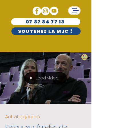
07 87 84 77 13
SOUTENEZ LA MJC !
Load video
Activités jeunes
Retour sur l'atelier de