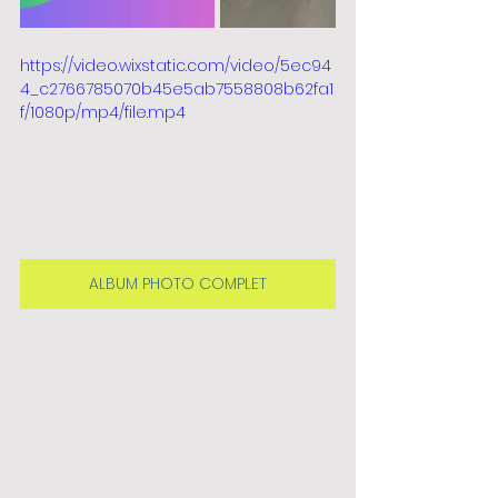
https://video.wixstatic.com/video/5ec94
4_c2766785070b45e5ab7558808b62fa1
f/1080p/mp4/file.mp4
ALBUM PHOTO COMPLET