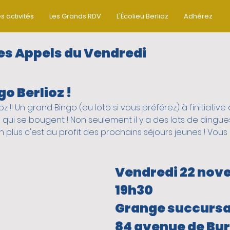
s activités
Les Grands RDV
L'Écolieu Berlioz
Adhérez
es Appels du Vendredi
o Berlioz !
ez-Vous
Activités jeunes
oz !! Un grand Bingo (ou loto si vous préférez) à l'initiative
s qui se bougent ! Non seulement il y a des lots de dingues
ctifs
On sort du quartier
biod
en plus c'est au profit des prochains séjours jeunes ! Vous
Vendredi 22 nov
tiques
vie du quartier
19h30
Grange succursa
MENT SOLIDAIRE
Pour les paren
84 avenue de Bu