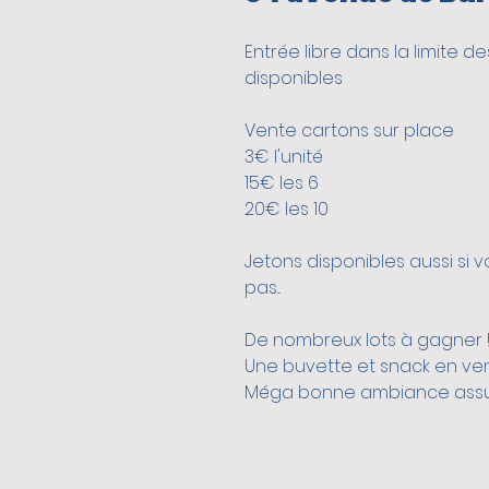
Entrée libre dans la limite d
rlioz 2030
EPISOL
disponibles
Vente cartons sur place
3€ l'unité
15€ les 6
20€ les 10
Jetons disponibles aussi si v
pas...
De nombreux lots à gagner !!
Une buvette et snack en ven
Méga bonne ambiance assur