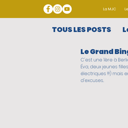
La MJC
Le
TOUS LES POSTS
L
Le Grand Bing
Les Grands Rend
C'est une 1ère à Berli
Éva, deux jeunes fille
Les ateliers colle
électriques !!!) mais 
d'excuses...
Résidences artis
SPECIAL CONFINE