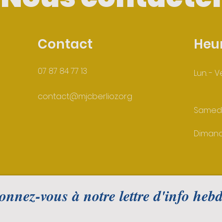
Contact
Heu
07 87 84 77 13
Lun. - V
contact@mjcberlioz.org
Samed
Diman
nnez-vous à notre lettre d'info hebd