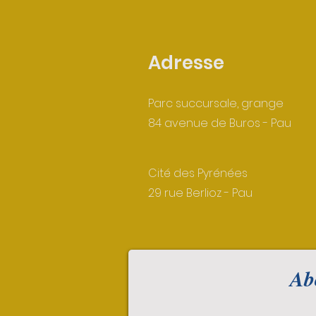
Adresse
Parc succursale, grange
84 avenue de Buros - Pau
Cité des Pyrénées
29 rue Berlioz - Pau
Abo