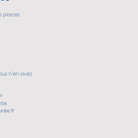
es places 
ous n'en avez 
!
te.
ée !!!