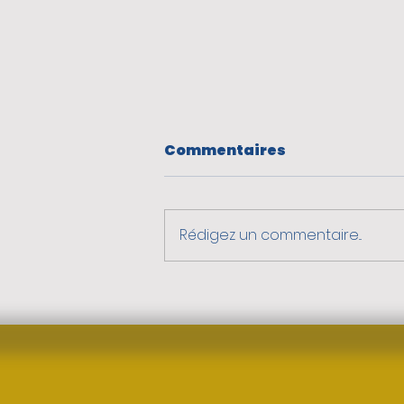
Commentaires
Rédigez un commentaire...
Préparez votre rentrée
à Berlioz !