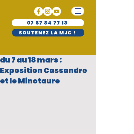
07 87 84 77 13
SOUTENEZ LA MJC !
du 7 au 18 mars :
Exposition Cassandre
et le Minotaure