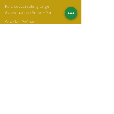
Parc succursale, grange
84 avenue de Buros - Pau
Cité des Pyrénées
29 rue Berlioz - Pau
Contact
07 87 84 77 13
contact@mjcberlioz.org
Heures d'ouverture
Lun. - Ven.
9h00 - 12h00
14h00 - 18h00
Samedi
Accueil fermé
Dimanche
fermé